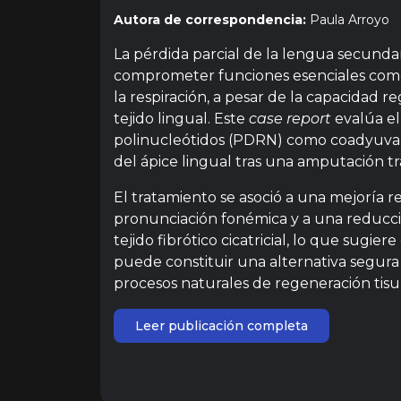
Autora de correspondencia:
Paula Arroyo
La pérdida parcial de la lengua secund
comprometer funciones esenciales como 
la respiración, a pesar de la capacidad r
tejido lingual. Este
case report
evalúa el
polinucleótidos (PDRN) como coadyuvan
del ápice lingual tras una amputación t
El tratamiento se asoció a una mejoría r
pronunciación fonémica y a una reducci
tejido fibrótico cicatricial, lo que sugi
puede constituir una alternativa segura 
procesos naturales de regeneración tisul
Leer publicación completa