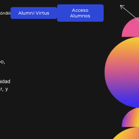
Acceso
Alumni Virtus
ión
Blog
Alumnos
po,
nidad
r, y