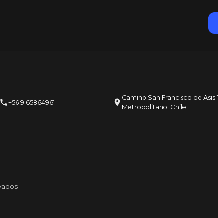
Camino San Francisco de Asis 1
+56 9 65864961
Metropolitano, Chile
vados