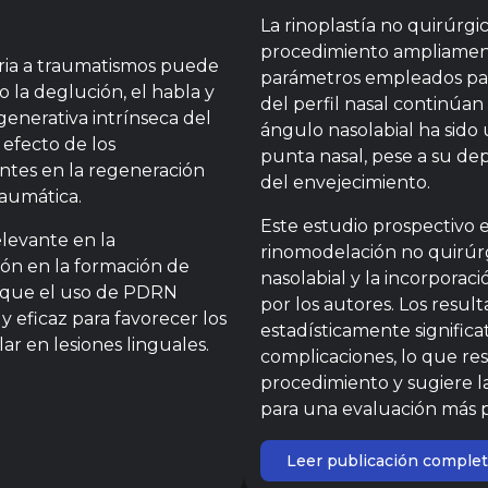
La rinoplastía no quirúrgi
procedimiento ampliamente
aria a traumatismos puede
parámetros empleados par
la deglución, el habla y
del perfil nasal continúan
egenerativa intrínseca del
ángulo nasolabial ha sido u
 efecto de los
punta nasal, pese a su de
tes en la regeneración
del envejecimiento.
raumática.
Este estudio prospectivo e
elevante en la
rinomodelación no quirúr
ón en la formación de
nasolabial y la incorpora
ere que el uso de PDRN
por los autores. Los res
y eficaz para favorecer los
estadísticamente significat
ar en lesiones linguales.
complicaciones, lo que res
procedimiento y sugiere l
para una evaluación más pr
Leer publicación comple