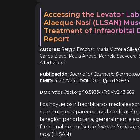
Accessing the Levator Labi
Alaeque Nasi (LLSAN) Musc
Treatment of Infraorbital 
Report
Autores:
Sergio Escobar, Maria Victoria Silva 
Carlos Bravo, Paula Arroyo, Pamela Saavedra,
Alfertshofer
Publicación:
Journal of Cosmetic Dermatol
PMID:
41277724 |
DOI:
10.1111/jocd.70534
DOI:
https://doi.org/10.59334/ROV.v2i43.666
Los hoyuelos infraorbitarios mediales s
que pueden aparecer tras la aplicació
la región periorbitaria, generalmente as
funcional del músculo
levator labii sup
nasi
(LLSAN).